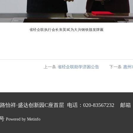
省经企联执行会长朱英斌为大兴钢铁颁发牌匾
上一条
省经企联助学济困公告
下一条
惠州
·盛达创新园C座首层 电话：020-83567232 邮箱：gde
2号
Powered by
Metinfo