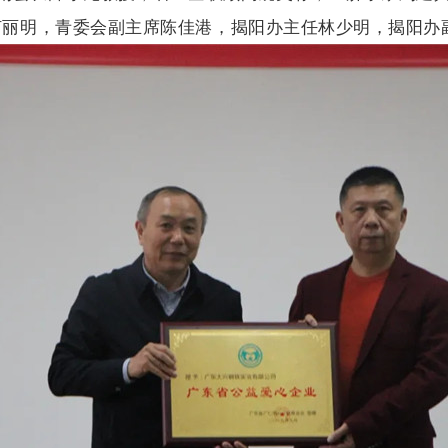
何丽明，青委会副主席陈佳港，揭阳办主任林少明，揭阳办