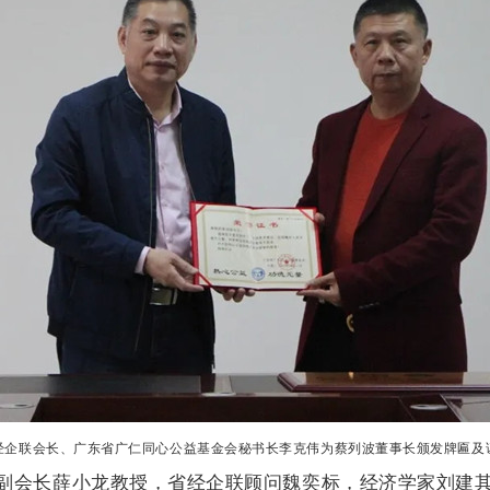
经企联会长、广东省广仁同心公益基金会秘书长李克伟为蔡列波董事长颁发牌匾及
副会长薛小龙教授，省经企联顾问魏奕标，经济学家
刘建