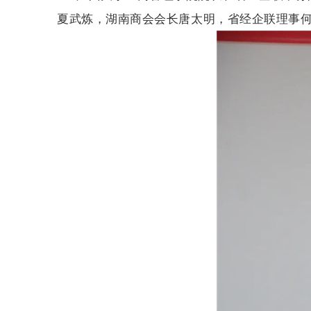
夏武炼，湖南商会
会长唐太明，省经企联理事