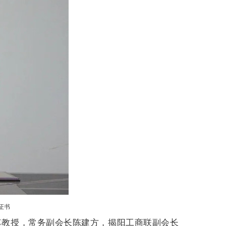
证书
其教授
，常务
副会长陈建方，
揭阳工商联副会长