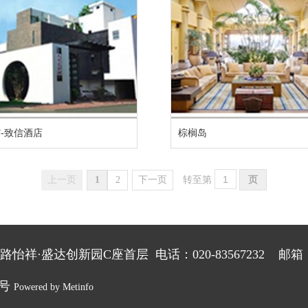
-致信酒店
棕榈岛
上一页
1
2
下一页
转至第
·盛达创新园C座首层 电话：020-83567232 邮箱：gde
2号
Powered by
Metinfo