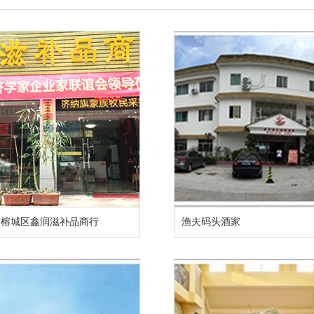
市榕城区鑫润滋补品商行
渔夫码头酒家