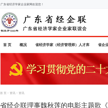
广东省经济学家企业家网欢迎您！
首 页
概况
省经济学家（经济管理师）人才库
省企
首 页
>
资讯
>
资讯
省经企联理事魏秋莲的电影主题歌《