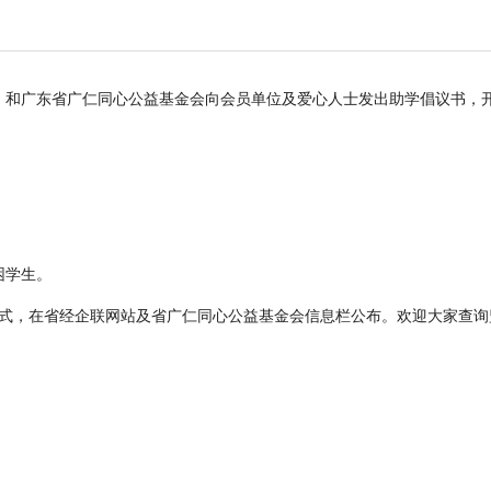
企联）和广东省广仁同心公益基金会向会员单位及爱心人士发出助学倡议书
，
贫困学生。
方式，在省经企联网站及
省广仁同心公益基金会
信息栏公布。欢迎大家查询