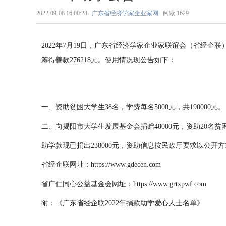
2022-09-08 16:00:28
广东省经济学家企业家网
阅读
1629
2022年7月19日，广东省经济学家企业家联谊会（省经
筹得善款
276218
元。使用情况现公告如下：
一、资助贫困大学生38
名，学费每名
5000元，共
190000
元。
二、向揭阳市大学生发展基金会捐赠
48000元，资助20名
助学款现已捐出
2
3
8000元，资助信息按民政厅要求以公开
省经企联网址：https://www.gdecen.com
省广仁同心公益基金会
网址：https://www.grtxpwf.com
附：《广东省经企联
202
2
年捐款助学爱心人士名单》