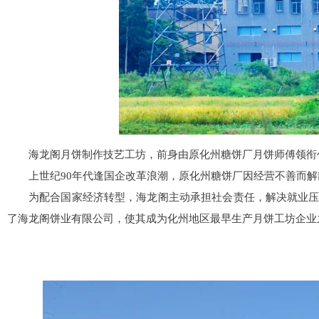
海龙阁月饼制作技艺工坊，前身由原化州糖饼厂月饼师傅领衔
上世纪90年代逢国企改革浪潮，原化州糖饼厂因经营不善而
为配合国家经济转型，海龙阁主动承担社会责任，解决就业
了海龙阁饼业有限公司，使其成为化州地区最早生产月饼工坊企业