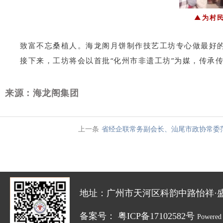
▲为村
致富不忘桑植人。海龙阁月饼制作技艺工坊专心做最好
接下来，工坊将会以首批“化州市非遗工坊”为媒，传承
来源：海龙阁集团
上一条
省经企联常务副会长、汕尾市政协常委范
地址：广州市天河区科韵中路怡祥·盛达创新园
备案号：
粤ICP备17102582号
Powered