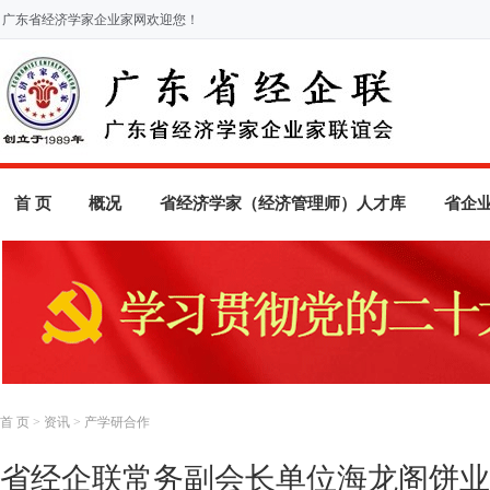
广东省经济学家企业家网欢迎您！
首 页
概况
省经济学家（经济管理师）人才库
省企
首 页
>
资讯
>
产学研合作
省经企联常务副会长单位海龙阁饼业