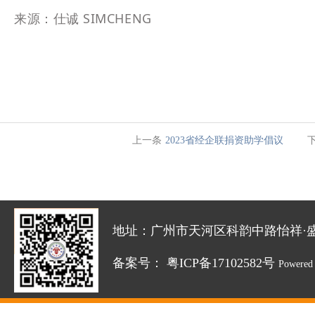
来源：
仕诚 SIMCHENG
上一条
2023省经企联捐资助学倡议
地址：广州市天河区科韵中路怡祥·盛达创新园
备案号：
粤ICP备17102582号
Powered