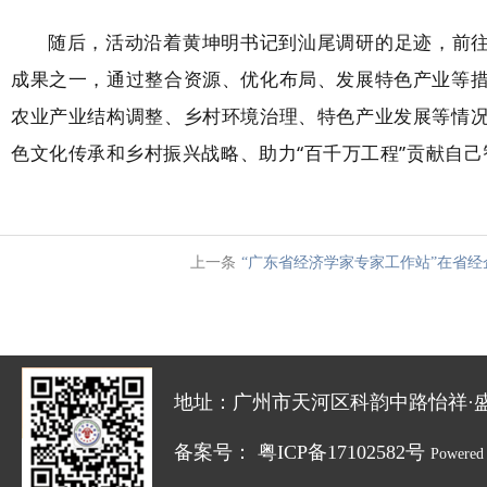
随后，活动沿着黄坤明书记到汕尾调研的足迹，前往
成果之一，通过整合资源、优化布局、发展特色产业等
农业产业结构调整、乡村环境治理、特色产业发展等情
色文化传承和乡村振兴战略、助力“百千万工程”贡献自
上一条
“广东省经济学家专家工作站”在省
地址：广州市天河区科韵中路怡祥·盛达创新园
备案号：
粤ICP备17102582号
Powered