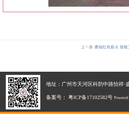
上一条
赓续红色薪火 致敬
地址：广州市天河区科韵中路怡祥·盛达创新园
备案号：
粤ICP备17102582号
Powered