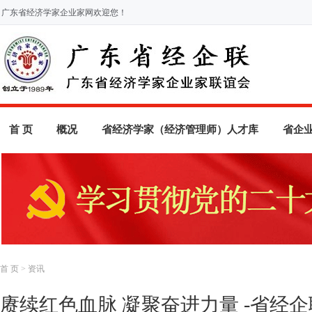
广东省经济学家企业家网欢迎您！
首 页
概况
省经济学家（经济管理师）人才库
省企
首 页
>
资讯
赓续红色血脉 凝聚奋进力量 -省