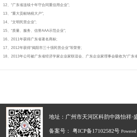
12、“广东省连续十年守合同重信用企业”;
13、“重大贡献纳税大户”;
14、“文明民营企业”;
15、“质量、服务、信誉AAA示范企业”;
16、2011年获得广东省著名商标;
17、2012年获得“揭阳市三十强民营企业”等荣誉;
18、2013年公司被广东省经济学家企业家联谊会、广东企业家理事会吸收为“广
地址：广州市天河区科韵中路怡祥·盛达创新园
备案号：
粤ICP备17102582号
Powered