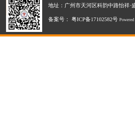
地址：广州市天河区科韵中路怡祥·盛达创新园
备案号：
粤ICP备17102582号
Powered