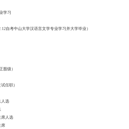
专业学习
2002.12自考中山大学汉语言文学专业学习并大学毕业）
（正股级）
任（试任职）
长人选
长
大主席人选
主席