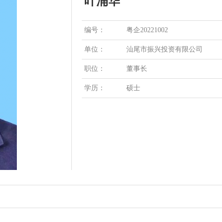
叶涌华
编号：
粤企20221002
单位：
汕尾市振兴投资有限公司
职位：
董事长
学历：
硕士