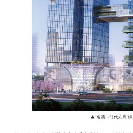
▲
“名德—时代方舟”