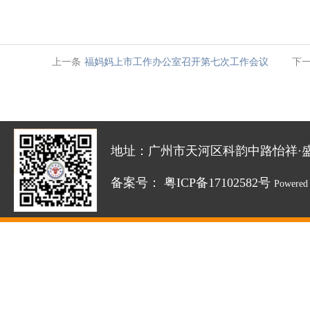
上一条
福妈妈上市工作办公室召开第七次工作会议
下
地址：广州市天河区科韵中路怡祥·盛达创新园
备案号：
粤ICP备17102582号
Powered