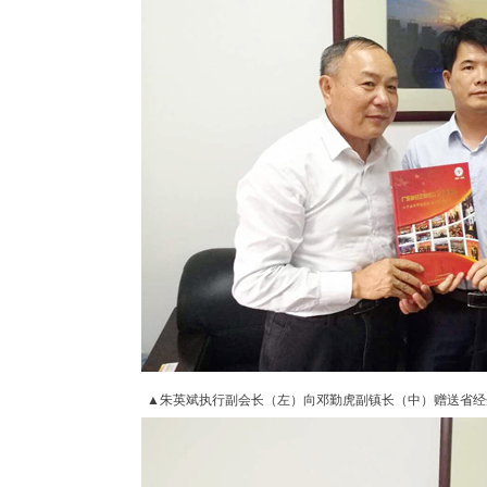
▲
朱英斌执行副会长（左）向
邓勤虎
副镇长（中）
赠送省经