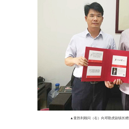
▲
童胜利
顾问（右）
向邓勤虎副镇长赠