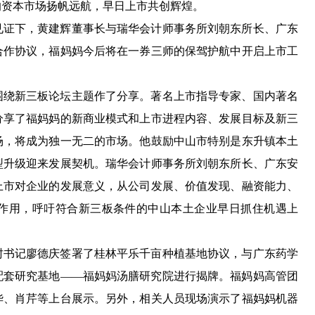
的资本市场扬帆远航，早日上市共创辉煌。
见证下，黄建辉董事长与瑞华会计师事务所刘朝东所长、广东
合作协议，福妈妈今后将在一券三师的保驾护航中开启上市工
围绕新三板论坛主题作了分享。著名上市指导专家、国内著名
分享了福妈妈的新商业模式和上市进程内容、发展目标及新三
场，将成为独一无二的市场。他鼓励中山市特别是东升镇本土
型升级迎来发展契机。瑞华会计师事务所刘朝东所长、广东安
上市对企业的发展意义，从公司发展、价值发现、融资能力、
作用，呼吁符合新三板条件的中山本土企业早日抓住机遇上
村书记廖德庆签署了桂林平乐千亩种植基地协议，与广东药学
配套研究基地
——福妈妈汤膳研究院进行揭牌。福妈妈高管团
华、肖芹等上台展示。另外，相关人员现场演示了福妈妈机器