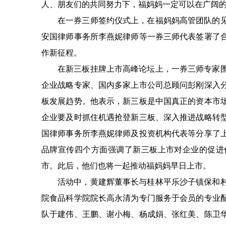
人、朋友们的共同努力下，福妈妈一定可以在广阔
在一券三师签约仪式上，在福妈妈高管团队的
安国律师事务所李燕妮律师等一券三师代表签署了
作新征程。
在新三板挂牌上市高峰论坛上，一券三师专家
企业战略专家、国内多家上市公司总顾问彭刚深入
板发展趋势。他表示，新三板是中国真正的资本市
企业要及时抓住机遇抢登新三板、深入推进战略转
国律师事务所李燕妮律师及投资机构代表等分享了
品牌宣传四个方面强调了新三板上市对企业的促进
市。此后，他们也将一起推动福妈妈早日上市。
活动中，黄建辉董事长与桂林平乐沙子镇保和
院食品科学院院长高永清为专门服务于会员的专业
队于建伟、王鹏、谢小梅、杨成娟、张红美、陈卫