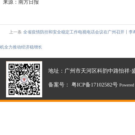
来源：南方日报
上一条
全省疫情防控和安全稳定工作电视电话会议在广州召开丨李
机全力推动经济稳增长
地址：广州市天河区科韵中路怡祥·盛达创新园
备案号：
粤ICP备17102582号
Powered